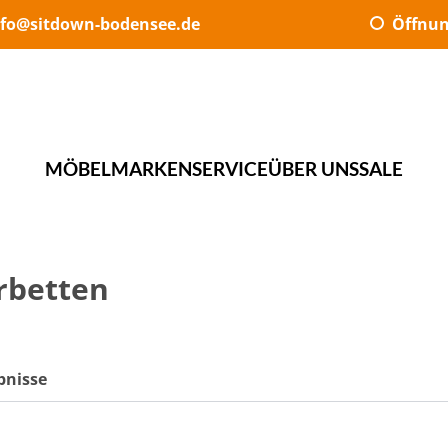
nfo@sitdown-bodensee.de
Öffnun
MÖBEL
MARKEN
SERVICE
ÜBER UNS
SALE
rbetten
bnisse