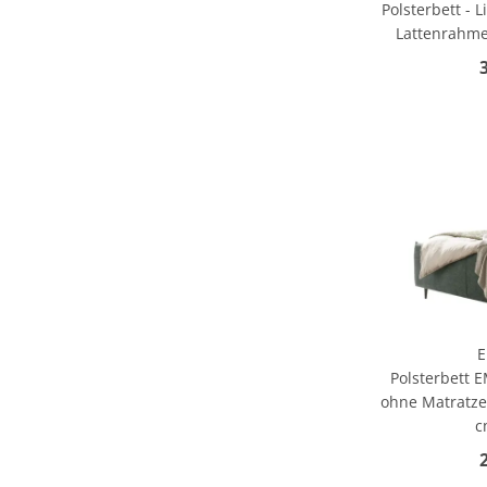
Polsterbett - 
Lattenrahmen
E
Polsterbett E
ohne Matratzen
c