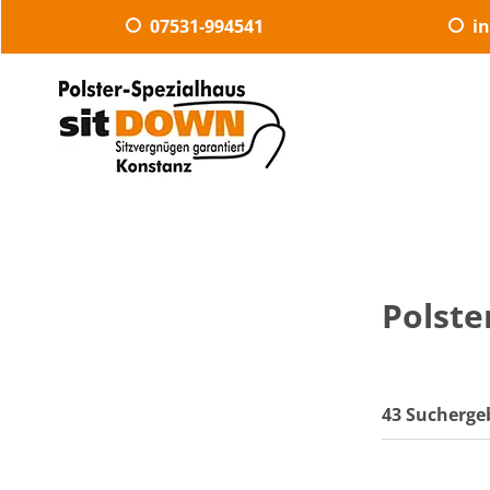
07531-994541
i
Polste
43 Sucherge