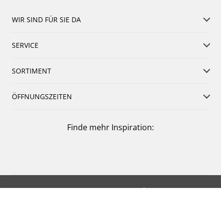
WIR SIND FÜR SIE DA
SERVICE
SORTIMENT
ÖFFNUNGSZEITEN
Finde mehr Inspiration:
Impressum
Datenschutz
Barrierefreiheitserklärung
Nutzungsbedingungen
Groundingpage
Cookie Einstellungen