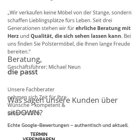
„Wir verkaufen keine Möbel von der Stange, sondern
schaffen Lieblingsplätze fürs Leben. Seit drei
Generationen stehen wir für
ehrliche Beratung mit
Herz
und
Qualität, die sich sehen lassen kann
. Bei
uns finden Sie Polstermöbel, die Ihnen lange Freude
bereiten.“
Beratung,
Geschäftsführer: Michael Neun
die passt
Unsere Fachberater
nehmen sich Zeit für Ihre
Was sagen unsere Kunden über
Wünsche – kompetent &
sitDOWN?
unverbindlich.
Echte Google-Bewertungen – authentisch und aktuell.
TERMIN
VEREINBAREN