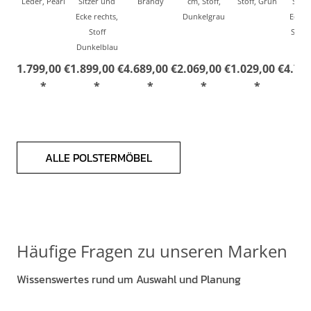
Leder, Pearl
Sitzer und
Brandy
cm, Stoff,
Stoff, Grün
Sitze
Ecke rechts,
Dunkelgrau
Ecke r
Stoff
Stoff,
Dunkelblau
1.799,00 €
1.899,00 €
4.689,00 €
2.069,00 €
1.029,00 €
4.729
*
*
*
*
*
ALLE POLSTERMÖBEL
Häufige Fragen zu unseren Marken
Wissenswertes rund um Auswahl und Planung