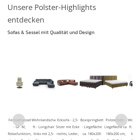
Unsere Polster-Highlights
entdecken
Sofas & Sessel mit Qualität und Design
Fernsehsessel
Wohnlandscha
Ecksofa - 2,5-
Boxspringbett
Polsterbett -
Wohnla
- Gr. M,
ft - Longchair
Sitzer mit Ecke
- Liegefläche
Liegefläche ca.
ft - Lo
Relaxfunktion,
links mit 2,5-
rechts, Leder,
ca. 180x200
180x200 cm,
links 