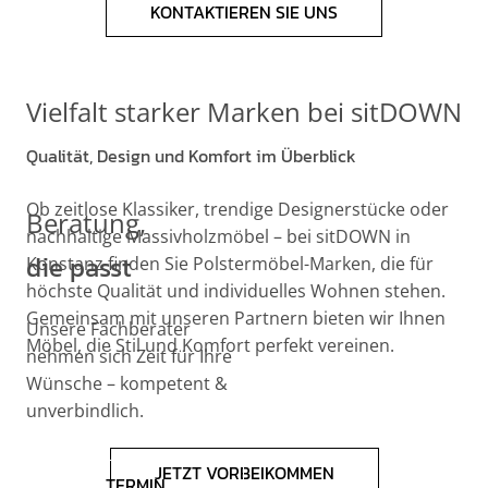
KONTAKTIEREN SIE UNS
Vielfalt starker Marken bei sitDOWN
Qualität, Design und Komfort im Überblick
Ob zeitlose Klassiker, trendige Designerstücke oder
Beratung,
nachhaltige Massivholzmöbel – bei sitDOWN in
die passt
Konstanz finden Sie Polstermöbel-Marken, die für
höchste Qualität und individuelles Wohnen stehen.
Gemeinsam mit unseren Partnern bieten wir Ihnen
Unsere Fachberater
Möbel, die Stil und Komfort perfekt vereinen.
nehmen sich Zeit für Ihre
Wünsche – kompetent &
unverbindlich.
JETZT VORBEIKOMMEN
TERMIN