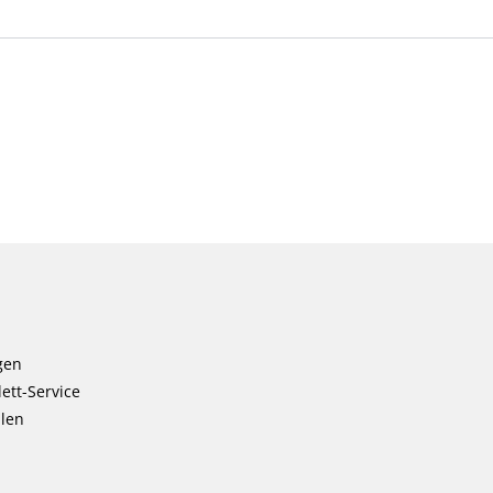
gen
ett-Service
llen