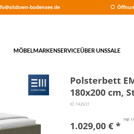
nfo@sitdown-bodensee.de
Öffnun
MÖBEL
MARKEN
SERVICE
ÜBER UNS
SALE
Polsterbett EM
180x200 cm, St
ID 142631
zzgl. 
1.029,00 € *