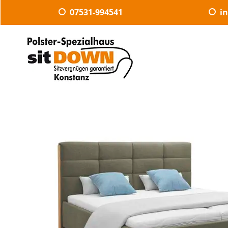
07531-994541
i