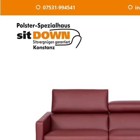
07531-994541
i