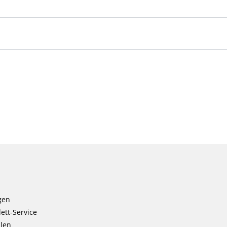
gen
ett-Service
llen