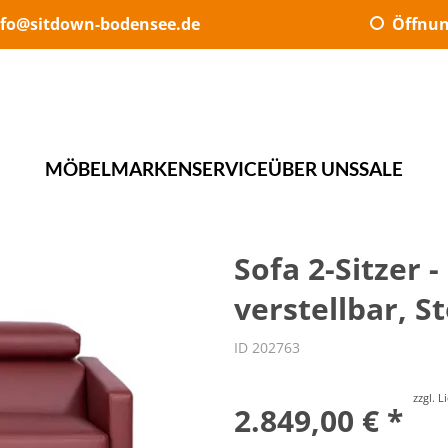
nfo@sitdown-bodensee.de
Öffnun
MÖBEL
MARKEN
SERVICE
ÜBER UNS
SALE
Sofa 2-Sitzer 
verstellbar, S
ID 202763
zzgl. 
2.849,00 € *