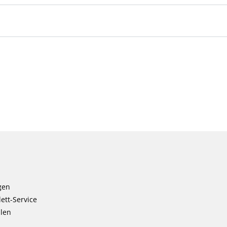
gen
ett-Service
llen