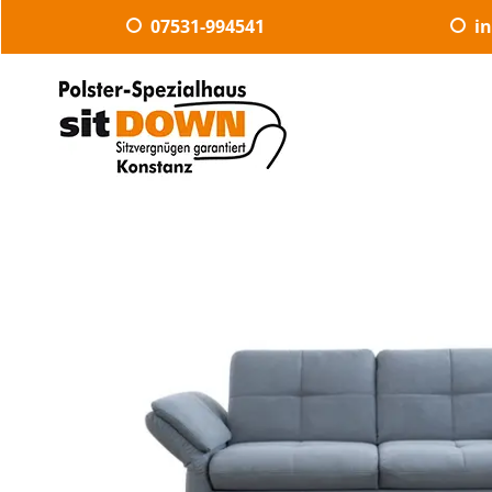
07531-994541
i