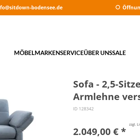
nfo@sitdown-bodensee.de
Öffnun
MÖBEL
MARKEN
SERVICE
ÜBER UNS
SALE
Sofa - 2,5-Sit
Armlehne vers
ID 128342
zzgl. 
2.049,00 € *