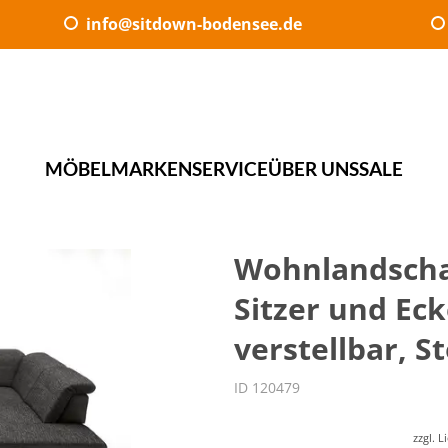
info@sitdown-bodensee.de
MÖBEL
MARKEN
SERVICE
ÜBER UNS
SALE
Wohnlandschaft
Sitzer und Ecke
verstellbar, S
ID 120479
zzgl. 