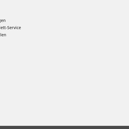
gen
ett-Service
llen