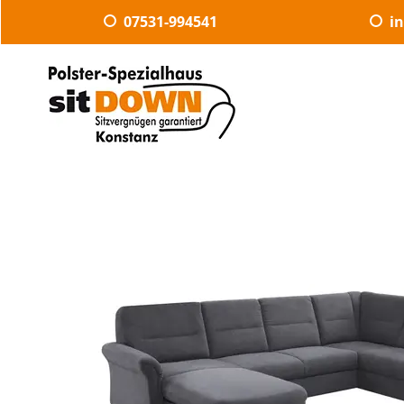
07531-994541
i