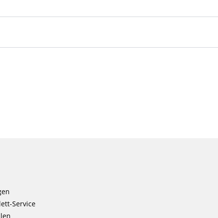
gen
ett-Service
llen