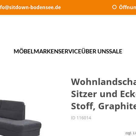
nfo@sitdown-bodensee.de
Öffnun
MÖBEL
MARKEN
SERVICE
ÜBER UNS
SALE
Wohnlandschaft
Sitzer und Eck
Stoff, Graphit
ID 116014
zzgl. 