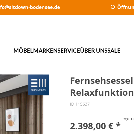
nfo@sitdown-bodensee.de
Öffnun
MÖBEL
MARKEN
SERVICE
ÜBER UNS
SALE
Fernsehsessel
Relaxfunktion
ID 115637
zzgl. 
2.398,00 € *