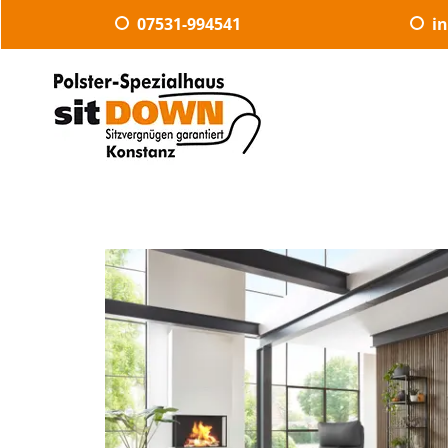
07531-994541
i