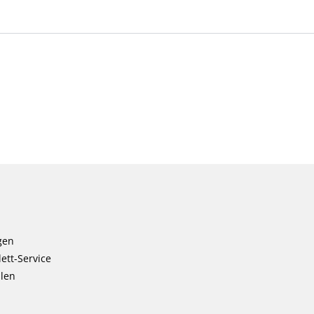
gen
ett-Service
llen