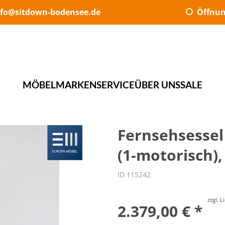
nfo@sitdown-bodensee.de
Öffnun
MÖBEL
MARKEN
SERVICE
ÜBER UNS
SALE
Fernsehsessel
(1-motorisch),
ID 115242
zzgl. 
2.379,00 € *