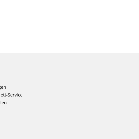
gen
ett-Service
llen