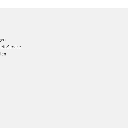
gen
ett-Service
llen