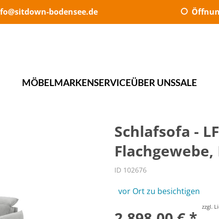
nfo@sitdown-bodensee.de
Öffnun
MÖBEL
MARKEN
SERVICE
ÜBER UNS
SALE
Schlafsofa - L
Flachgewebe, 
ID 102676
vor Ort zu besichtigen
zzgl. 
2.898,00 € *