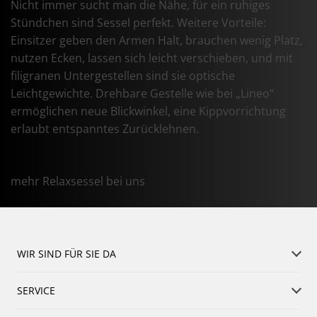
Nicht immer sucht man die Nähe, für ein ruhiges
Stündchen sind Sessel perfekt. Weitere Vorteile:
Einsitzer geben den Armen Halt, brauchen wenig Platz,
nutzen Ecken, lassen sich leicht verschieben, und mit
filigranen Untergestellen sind sie optische
Leichtgewichte. Drehbare Gestelle wie bei „Lineo“
ermöglichen neue Blickwinkel, eine Kippvorrichtung
erlaubt entspanntes Zurücklehnen.
mehr Relaxsessel bei uns
WIR SIND FÜR SIE DA
SERVICE