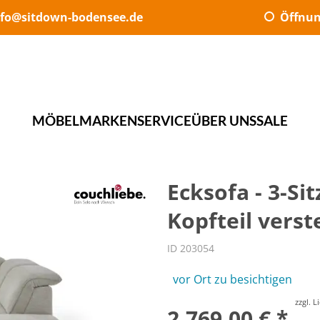
nfo@sitdown-bodensee.de
Öffnun
MÖBEL
MARKEN
SERVICE
ÜBER UNS
SALE
Ecksofa - 3-Si
Kopfteil verst
ID 203054
vor Ort zu besichtigen
zzgl. 
2.769,00 € *