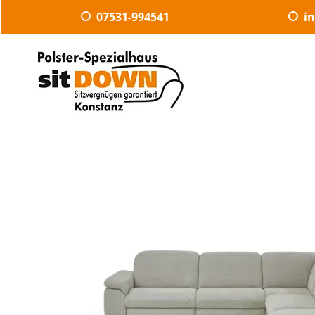
07531-994541
i