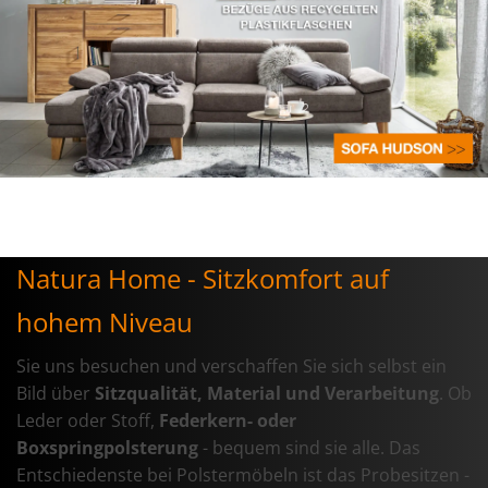
Weiße Schrift
Natura Home - Sitzkomfort auf
hohem Niveau
Sie uns besuchen und verschaffen Sie sich selbst ein
Bild über
Sitzqualität, Material und Verarbeitung
. Ob
Leder oder Stoff,
Federkern- oder
Boxspringpolsterung
- bequem sind sie alle. Das
Entschiedenste bei Polstermöbeln ist das Probesitzen -